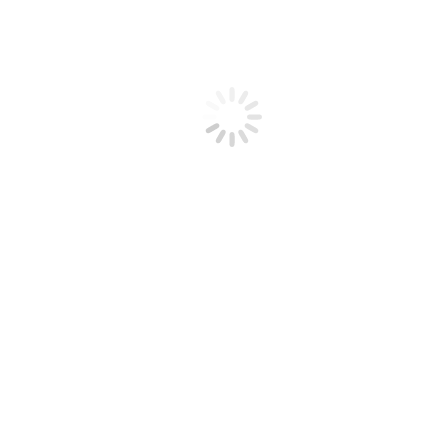
n auf einen Blick
nzeigen schalten
licks finden
usammenbringen